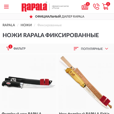
0
0
НЫЙ
ДИЛЕР RAPALA
ДОСТАВИМ
ПО
RAPALA
НОЖИ
Фиксированные
НОЖИ RAPALA ФИКСИРОВАННЫЕ
1
ФИЛЬТР
ПОПУЛЯРНЫЕ