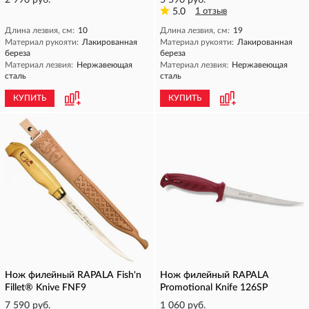
2 990 руб.
5 590 руб.
5.0
1 отзыв
Длина лезвия, см:
10
Длина лезвия, см:
19
Материал рукояти:
Лакированная
Материал рукояти:
Лакированная
береза
береза
Материал лезвия:
Нержавеющая
Материал лезвия:
Нержавеющая
сталь
сталь
КУПИТЬ
КУПИТЬ
Нож филейный RAPALA Fish'n
Нож филейный RAPALA
Fillet® Knive FNF9
Promotional Knife 126SP
7 590 руб.
1 060 руб.