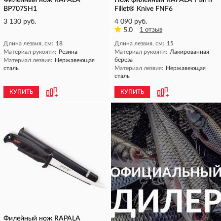
Филейный нож RAPALA
Нож филейный RAPALA Fish'n
BP707SH1
Fillet® Knive FNF6
3 130 руб.
4 090 руб.
5.0
1 отзыв
Длина лезвия, см:
18
Длина лезвия, см:
15
Материал рукояти:
Резина
Материал рукояти:
Лакированная
береза
Материал лезвия:
Нержавеющая
сталь
Материал лезвия:
Нержавеющая
сталь
КУПИТЬ
КУПИТЬ
Филейный нож RAPALA