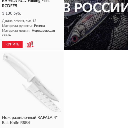
RAPALA RCD Folding Fillet
RCDFF5
3 130 руб.
Длина лезвия, см:
12
Материал рукояти:
Резина
Материал лезвия:
Нержавеющая
сталь
КУПИТЬ
КУПИТЬ
Нож разделочный RAPALA 4"
Bait Knife RSB4