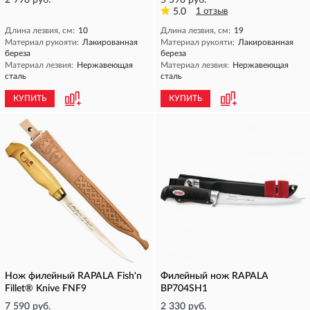
2 990 руб.
5 590 руб.
5.0
1 отзыв
Длина лезвия, см:
10
Длина лезвия, см:
19
Материал рукояти:
Лакированная
Материал рукояти:
Лакированная
береза
береза
Материал лезвия:
Нержавеющая
Материал лезвия:
Нержавеющая
сталь
сталь
КУПИТЬ
КУПИТЬ
Нож филейный RAPALA Fish'n
Филейный нож RAPALA
Fillet® Knive FNF9
BP704SH1
7 590 руб.
2 330 руб.