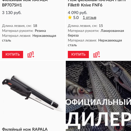
Филейный нож RAPALA
Нож филейный RAPALA Fish'n
BP707SH1
Fillet® Knive FNF6
3 130 руб.
4 090 руб.
5.0
1 отзыв
Длина лезвия, см:
18
Длина лезвия, см:
15
Материал рукояти:
Резина
Материал рукояти:
Лакированная
береза
Материал лезвия:
Нержавеющая
сталь
Материал лезвия:
Нержавеющая
сталь
КУПИТЬ
КУПИТЬ
Филейный нож RAPALA