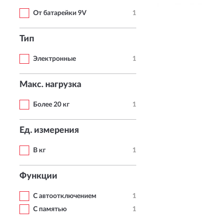
От батарейки 9V
1
Тип
Электронные
1
Макс. нагрузка
Более 20 кг
1
Ед. измерения
В кг
1
Функции
С автоотключением
1
С памятью
1