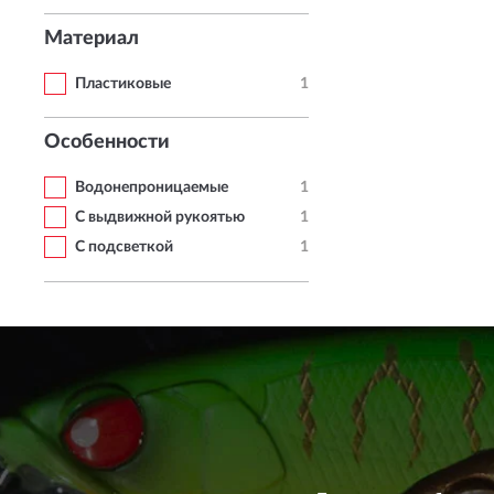
Материал
Пластиковые
1
Особенности
Водонепроницаемые
1
С выдвижной рукоятью
1
С подсветкой
1