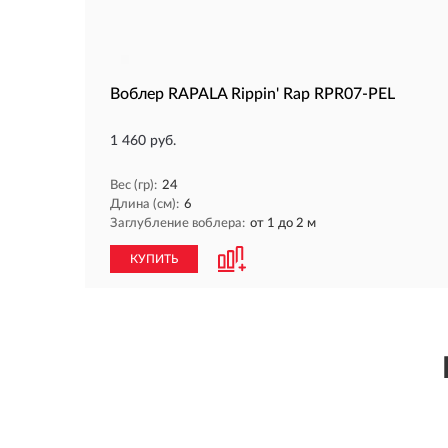
Воблер RAPALA Rippin' Rap RPR07-PEL
1 460 руб.
Вес (гр):
24
Длина (см):
6
Заглубление воблера:
от 1 до 2 м
КУПИТЬ