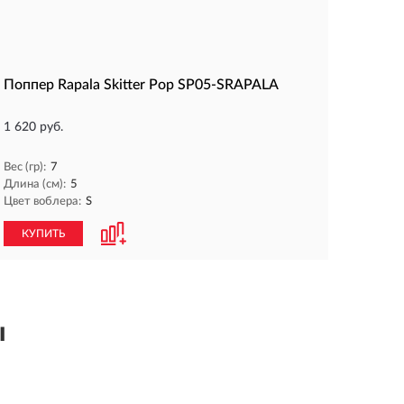
Поппер Rapala Skitter Pop SP05-SRAPALA
1 620 руб.
Вес (гр):
7
Длина (см):
5
Цвет воблера:
S
КУПИТЬ
ы