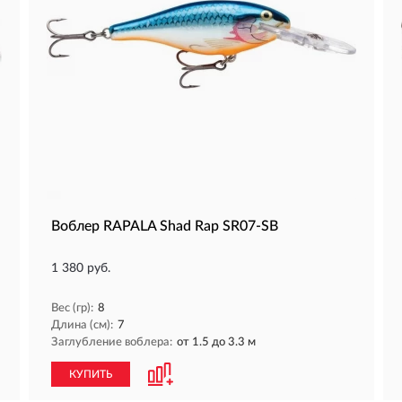
Воблер RAPALA Shad Rap SR07-SB
1 380 руб.
Вес (гр):
8
Длина (см):
7
Заглубление воблера:
от 1.5 до 3.3 м
КУПИТЬ