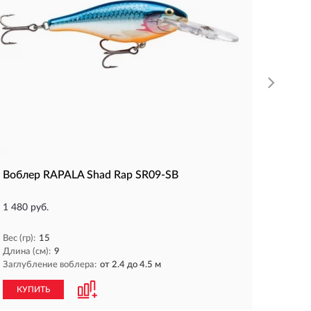
Длина (
Заглубл
КУП
Воблер RAPALA Shad Rap SR09-SB
1 480 руб.
Вес (гр):
15
Длина (см):
9
Заглубление воблера:
от 2.4 до 4.5 м
КУПИТЬ