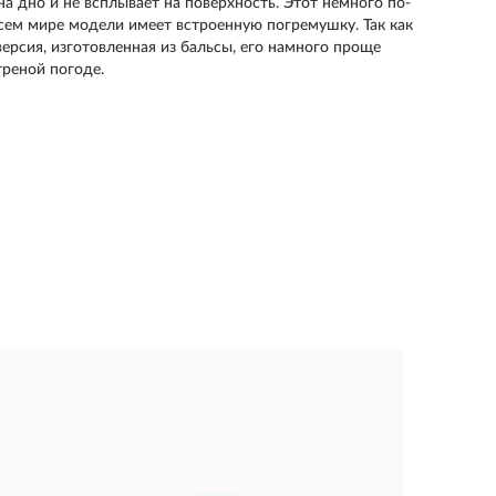
на дно и не всплывает на поверхность. Этот немного по-
сем мире модели имеет встроенную погремушку. Так как
версия, изготовленная из бальсы, его намного проще
треной погоде.
Вобле
1 480 р
Вес (гр):