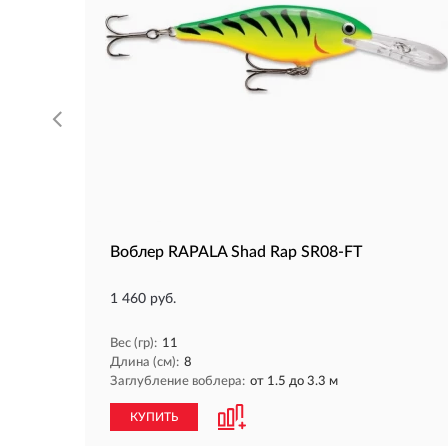
Воблер RAPALA Shad Rap SR08-FT
1 460 руб.
Вес (гр):
11
Длина (см):
8
Заглубление воблера:
от 1.5 до 3.3 м
КУПИТЬ