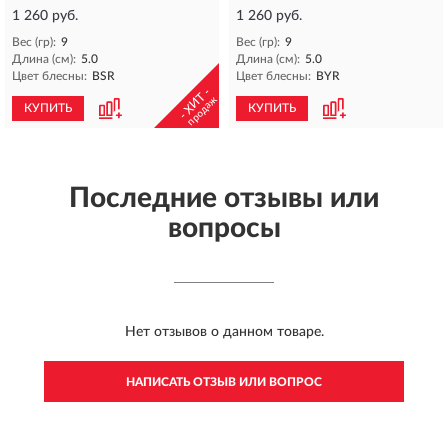
1 260 руб.
1 260 руб.
Вес (гр):
9
Вес (гр):
9
Длина (см):
5.0
Длина (см):
5.0
Цвет блесны:
BSR
Цвет блесны:
BYR
- ХИТ -
продаж
КУПИТЬ
КУПИТЬ
Последние отзывы или
вопросы
Нет отзывов о данном товаре.
НАПИСАТЬ ОТЗЫВ ИЛИ ВОПРОС