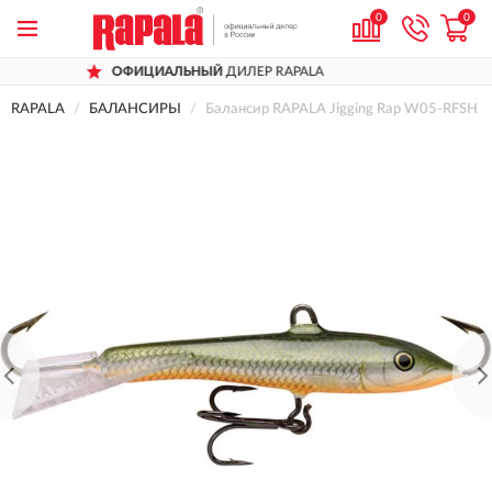
0
0
ИЦИАЛЬНЫЙ
ДИЛЕР RAPALA
ДОСТ
RAPALA
БАЛАНСИРЫ
Балансир RAPALA Jigging Rap W05-RFSH