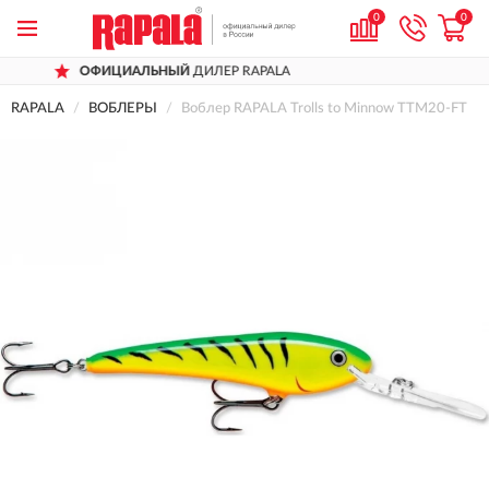
0
0
ОФИЦИАЛЬНЫЙ
ДИЛЕР RAPALA
Д
RAPALA
ВОБЛЕРЫ
Воблер RAPALA Trolls to Minnow TTM20-FT