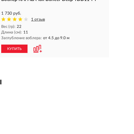
1 730 руб.
1 отзыв
Вес (гр):
22
Длина (см):
11
Заглубление воблера:
от 4.5 до 9.0 м
КУПИТЬ
ы