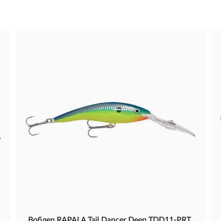
Воблер RAPALA Tail Dancer Deep TDD11-PRT