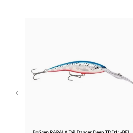
Воблер RAPALA Tail Dancer Deep TDD11-BFL