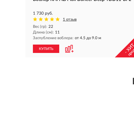
1 730 руб.
1 отзыв
Вес (гр):
22
Длина (см):
11
Заглубление воблера:
от 4.5 до 9.0 м
- ХИТ
про
КУПИТЬ