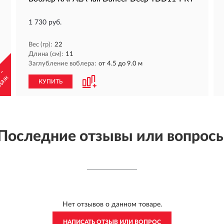
1 730 руб.
Вес (гр):
22
Длина (см):
11
Заглубление воблера:
от 4.5 до 9.0 м
 -
даж
КУПИТЬ
Последние отзывы или вопрос
Нет отзывов о данном товаре.
НАПИСАТЬ ОТЗЫВ ИЛИ ВОПРОС