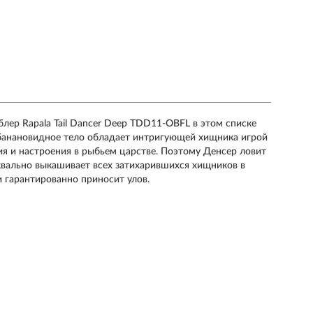
лер Rapala Tail Dancer Deep TDD11-OBFL в этом списке
банановидное тело обладает интригующей хищника игрой
я и настроения в рыбьем царстве. Поэтому Денсер ловит
квально выкашивает всех затихарившихся хищников в
 гарантированно приносит улов.