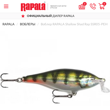
0
0
ОФИЦИАЛЬНЫЙ
ДИЛЕР RAPALA
Д
RAPALA
ВОБЛЕРЫ
Воблер RAPALA Shallow Shad Rap SSR05-PEHL