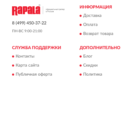
ИНФОРМАЦИЯ
Доставка
8 (499) 450-37-22
Оплата
ПН-ВС 9:00-21:00
Возврат товара
СЛУЖБА ПОДДЕРЖКИ
ДОПОЛНИТЕЛЬНО
Контакты
Блог
Карта сайта
Скидки
Публичная оферта
Политика
конфиденциальности
Пользовательское
соглашение
Вся информация на сайте носит исключительно
информационный характер и ни при каких условиях не
является публичной офертой, определяемой положениями
Статьи 437(2) Гражданского кодекса РФ.