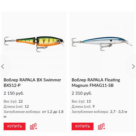
Воблер RAPALA BX Swimmer
Воблер RAPALA Floating
BXS12-P
Magnum FMAG11-SB
2 150 руб.
2 310 руб.
Вес (гр):
22
Вес (гр):
13
Длина (см):
12
Длина (см):
9
Заглубление воблера:
от 1.2 до 1.8
Заглубление воблера:
2,7 - 3,3 м
м
КУПИТЬ
КУПИТЬ