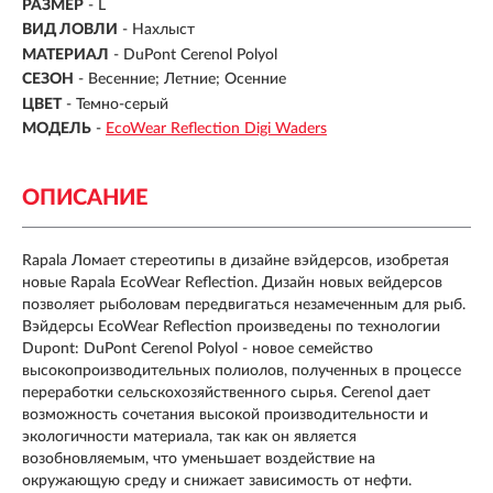
РАЗМЕР
- L
ВИД ЛОВЛИ
-
Нахлыст
МАТЕРИАЛ
-
DuPont Cerenol Polyol
СЕЗОН
-
Весенние; Летние; Осенние
ЦВЕТ
- Темно-серый
МОДЕЛЬ
-
EcoWear Reflection Digi Waders
ОПИСАНИЕ
Rapala Ломает стереотипы в дизайне вэйдерсов, изобретая
новые Rapala EcoWear Reflection. Дизайн новых вейдерсов
позволяет рыболовам передвигаться незамеченным для рыб.
Вэйдерсы EcoWear Reflection произведены по технологии
Dupont: DuPont Cerenol Polyol - новое семейство
высокопроизводительных полиолов, полученных в процессе
переработки сельскохозяйственного сырья. Cerenol дает
возможность сочетания высокой производительности и
экологичности материала, так как он является
возобновляемым, что уменьшает воздействие на
окружающую среду и снижает зависимость от нефти.