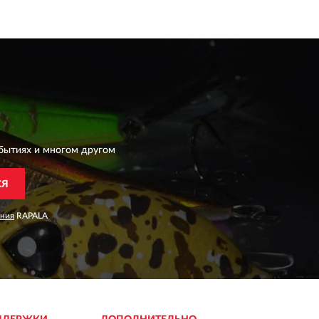
бытиях и многом другом
СЯ
ания
RAPALA