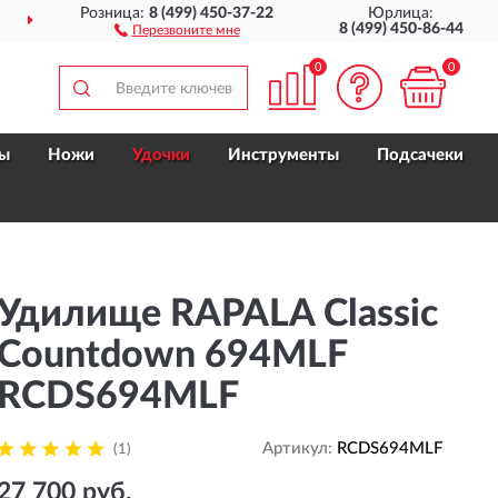
Розница:
8 (499) 450-37-22
Юрлица:
СЕЙ РОССИИ
ДО 6 МЕС.
ГА
8 (499) 450-86-44
Перезвоните мне
0
0
ы
Ножи
Удочки
Инструменты
Подсачеки
Удилище RAPALA Classic
Countdown 694MLF
RCDS694MLF
Артикул:
RCDS694MLF
(1)
27 700 руб.