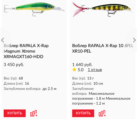
Воблер RAPALA X-Rap
Воблер RAPALA X-Rap 10 /PEL
Magnum Xtreme
XR10-PEL
XRMAGXT160-HDD
3 450 руб.
1 640 руб.
5.0
1 отзыв
Вес (гр):
68
Вес (гр):
13 г
Длина (см):
16
Длина (см):
10 см
Заглубление воблера:
до 2.5 м
Заглубление
воблера:
Максимальное
погружение - 1.8 м Минимальное
погружение - 1.2 м
КУПИТЬ
КУПИТЬ