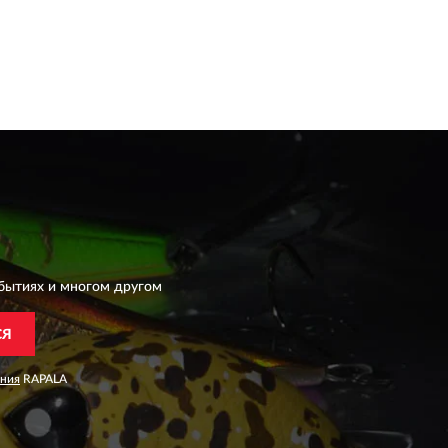
бытиях и многом другом
СЯ
ания
RAPALA