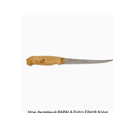
Нож филейный RAPALA Fish'n Fillet® Knive