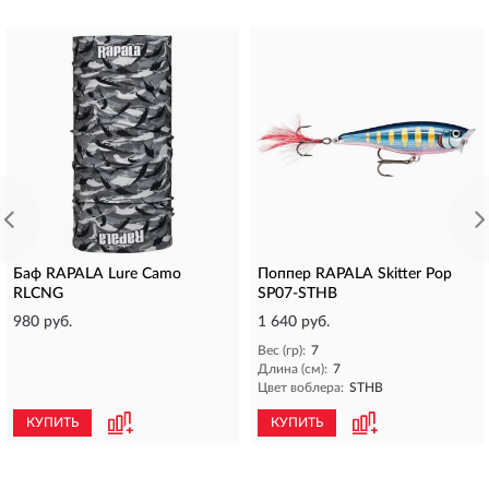
Баф RAPALA Lure Camo
Поппер RAPALA Skitter Pop
RLCNG
SP07-STHB
980 руб.
1 640 руб.
Вес (гр):
7
Длина (см):
7
Цвет воблера:
STHB
КУПИТЬ
КУПИТЬ