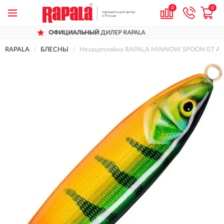
0
0
ОФИЦИАЛЬНЫЙ
ДИЛЕР RAPALA
Д
RAPALA
БЛЕСНЫ
Незацепляйка RAPALA MINNOW SPOON 07 A