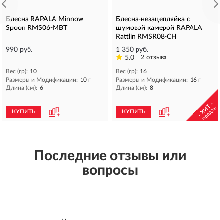
Блесна RAPALA Minnow
Блесна-незацепляйка с
Spoon RMS06-MBT
шумовой камерой RAPALA
Rattlin RMSR08-CH
990 руб.
1 350 руб.
5.0
2 отзыва
Вес (гр):
10
Вес (гр):
16
Размеры и Модификации:
10 г
Размеры и Модификации:
16 г
Длина (см):
6
Длина (см):
8
- ХИТ -
продаж
КУПИТЬ
КУПИТЬ
Последние отзывы или
вопросы