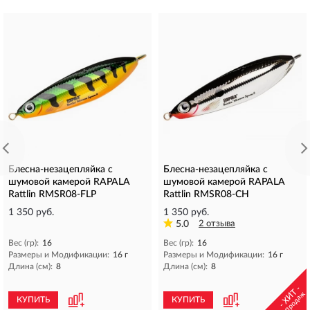
Блесна-незацепляйка с
Блесна-незацепляйка с
шумовой камерой RAPALA
шумовой камерой RAPALA
Rattlin RMSR08-FLP
Rattlin RMSR08-CH
1 350 руб.
1 350 руб.
5.0
2 отзыва
Вес (гр):
16
Вес (гр):
16
Размеры и Модификации:
16 г
Размеры и Модификации:
16 г
Длина (см):
8
Длина (см):
8
- ХИТ -
продаж
КУПИТЬ
КУПИТЬ