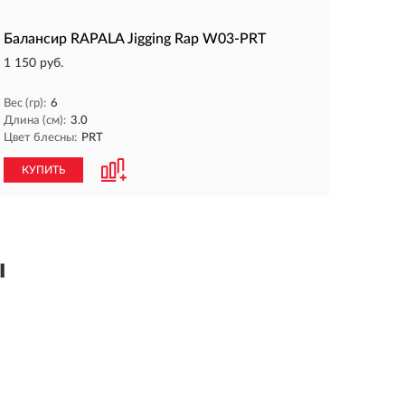
Балансир RAPALA Jigging Rap W03-PRT
1 150 руб.
Вес (гр):
6
Длина (см):
3.0
Цвет блесны:
PRT
КУПИТЬ
ы