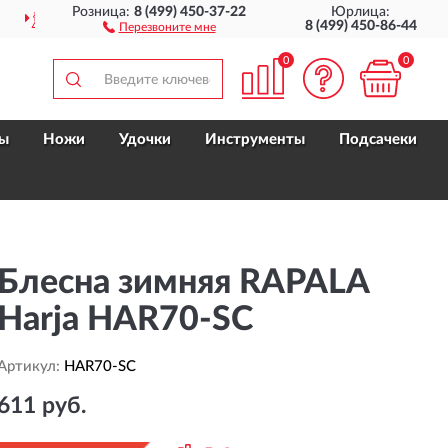
Розница:
8 (499) 450-37-22
Юрлица:
ДО 6 МЕС.
ГАРАНТИЯ ПРО
8 (499) 450-86-44
Перезвоните мне
0
0
ы
Ножи
Удочки
Инструменты
Подсачеки
Блесна зимняя RAPALA
Harja HAR70-SC
Артикул:
HAR70-SC
611 руб.