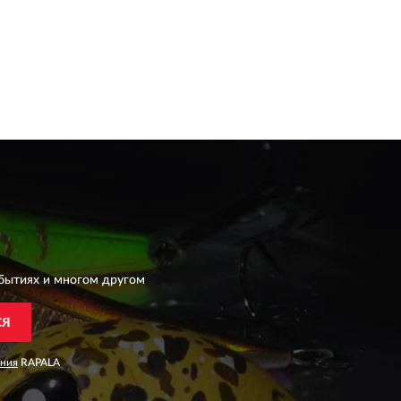
бытиях и многом другом
СЯ
ания
RAPALA