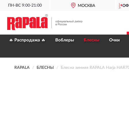
ПН-ВС 9:00-21:00
ОФИЦИАЛЬНЫЙ
ДИЛЕР RAPALA
МОСКВА
🔥 Распродажа 🔥
Воблеры
Блесны
Очки
RAPALA
БЛЕСНЫ
Блесна зимняя RAPALA Harja HAR7