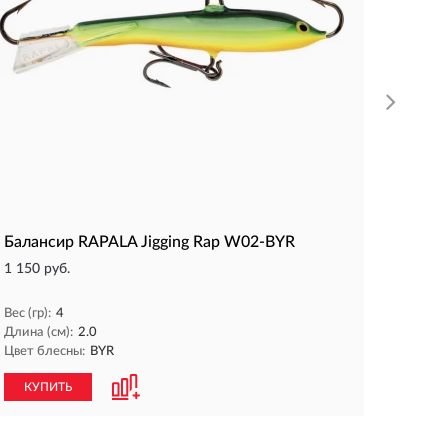
Цвет бл
КУП
Балансир RAPALA Jigging Rap W02-BYR
1 150 руб.
Вес (гр):
4
Длина (см):
2.0
Цвет блесны:
BYR
КУПИТЬ