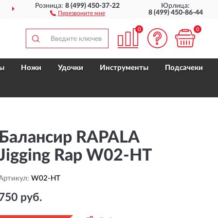
Розница:
8 (499) 450-37-22
Юрлица:
И
ДО 6 МЕС.
ГАРАНТИЯ П
8 (499) 450-86-44
Перезвоните мне
0
0
ы
Ножи
Удочки
Инструменты
Подсачеки
Балансир RAPALA
Jigging Rap W02-HT
Артикул:
W02-HT
750 руб.