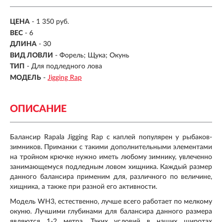
ЦЕНА
- 1 350 руб.
ВЕС
-
6
ДЛИНА
-
30
ВИД ЛОВЛИ
- Форель; Щука; Окунь
ТИП
- Для подледного лова
МОДЕЛЬ
-
Jigging Rap
ОПИСАНИЕ
Балансир Rapala Jigging Rap с каплей популярен у рыбаков-
зимников. Приманки с такими дополнительными элементами
на тройном крючке нужно иметь любому зимнику, увлеченно
занимающемуся подледным ловом хищника. Каждый размер
данного балансира применим для, различного по величине,
хищника, а также при разной его активности.
Модель WH3, естественно, лучше всего работает по мелкому
окуню. Лучшими глубинами для балансира данного размера
являются 1-2 метра. Таких условий в наших широтах