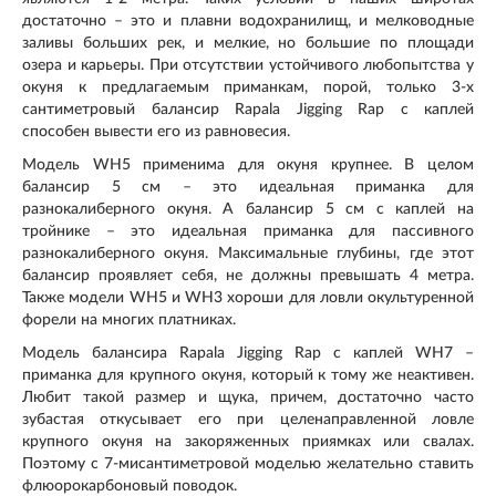
достаточно – это и плавни водохранилищ, и мелководные
заливы больших рек, и мелкие, но большие по площади
озера и карьеры. При отсутствии устойчивого любопытства у
окуня к предлагаемым приманкам, порой, только 3-х
сантиметровый балансир Rapala Jigging Rap с каплей
способен вывести его из равновесия.
Модель WH5 применима для окуня крупнее. В целом
балансир 5 см – это идеальная приманка для
разнокалиберного окуня. А балансир 5 см с каплей на
тройнике – это идеальная приманка для пассивного
разнокалиберного окуня. Максимальные глубины, где этот
балансир проявляет себя, не должны превышать 4 метра.
Также модели WH5 и WH3 хороши для ловли окультуренной
форели на многих платниках.
Модель балансира Rapala Jigging Rap с каплей WH7 –
приманка для крупного окуня, который к тому же неактивен.
Любит такой размер и щука, причем, достаточно часто
зубастая откусывает его при целенаправленной ловле
крупного окуня на закоряженных приямках или свалах.
Поэтому с 7-мисантиметровой моделью желательно ставить
флюорокарбоновый поводок.